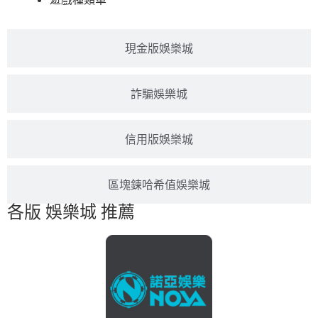
現金版娛樂城
詐騙娛樂城
信用版娛樂城
區塊鍊哈希值娛樂城
各版 娛樂城 推薦