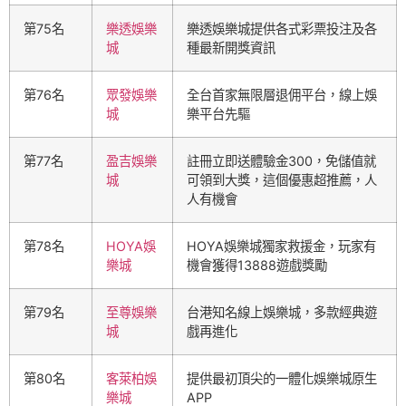
第75名
樂透娛樂
樂透娛樂城提供各式彩票投注及各
城
種最新開獎資訊
第76名
眾發娛樂
全台首家無限層退佣平台，線上娛
城
樂平台先驅
第77名
盈吉娛樂
註冊立即送體驗金300，免儲值就
城
可領到大獎，這個優惠超推薦，人
人有機會
第78名
HOYA娛
HOYA娛樂城獨家救援金，玩家有
樂城
機會獲得13888遊戲獎勵
第79名
至尊娛樂
台港知名線上娛樂城，多款經典遊
城
戲再進化
第80名
客萊柏娛
提供最初頂尖的一體化娛樂城原生
樂城
APP