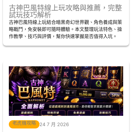
古神巴風特線上玩攻略與推薦，完整
試玩技巧解析
古神巴風特線上玩結合暗黑奇幻世界觀、角色養成與策
略戰鬥，免安裝即可隨時體驗。本文整理玩法特色、操
作教學、技巧與評價，幫你快速掌握是否值得入坑。
老虎機攻略
24 7 月 2026