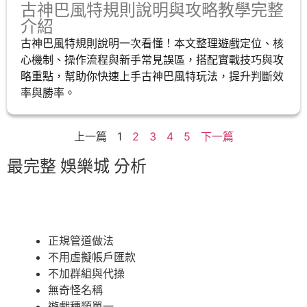
古神巴風特規則說明與攻略教學完整
介紹
古神巴風特規則說明一次看懂！本文整理遊戲定位、核
心機制、操作流程與新手常見誤區，搭配實戰技巧與攻
略重點，幫助你快速上手古神巴風特玩法，提升判斷效
率與勝率。
上一篇
1
2
3
4
5
下一篇
最完整 娛樂城 分析
正規娛樂城
正規管道做法
不用虛擬帳戶匯款
不加群組與代操
無奇怪名稱
遊戲種類單一