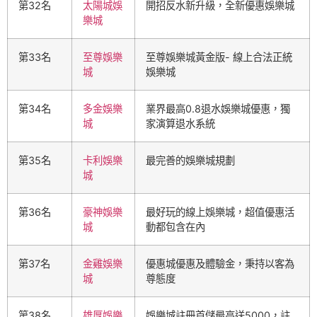
第32名
太陽城娛
開招反水新升級，全新優惠娛樂城
樂城
第33名
至尊娛樂
至尊娛樂城黃金版- 線上合法正統
城
娛樂城
第34名
多金娛樂
業界最高0.8退水娛樂城優惠，獨
城
家演算退水系統
第35名
卡利娛樂
最完善的娛樂城規劃
城
第36名
豪神娛樂
最好玩的線上娛樂城，超值優惠活
城
動都包含在內
第37名
金雞娛樂
優惠城優惠及體驗金，秉持以客為
城
尊態度
第38名
雄厚娛樂
娛樂城註冊首儲最高送5000，註