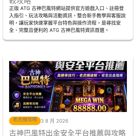
較攻略
正版 ATG 古神巴風特網站提供官方遊戲入口、註冊登
入指引、玩法攻略與活動資訊，整合新手教學與客服說
明，讓玩家快速掌握平台特色與操作流程，是尋找安
全、完整且便利的 ATG 古神巴風特資訊首選。
老虎機攻略
3 8 月 2026
古神巴風特出金安全平台推薦與攻略