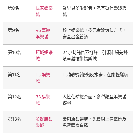
第8名
贏家娛樂
業界最多愛好者，老字號信譽娛樂
城
城
第9名
RG富遊
線上娛樂城，多元金流儲值方式，
娛樂城
安全出金管道
第10名
鉅城娛樂
24小時託售不打烊，引領市場先鋒
城
及卓越技術娛樂城
第11名
TU娛樂
TU娛樂城優惠反水多，在家輕鬆玩
城
第12名
3A娛樂
人性化精緻介面，多種類型娛樂城
城
遊戲
第13名
金好勝娛
最創新娛樂城，免費線上看電影及
樂城
免費體育直播