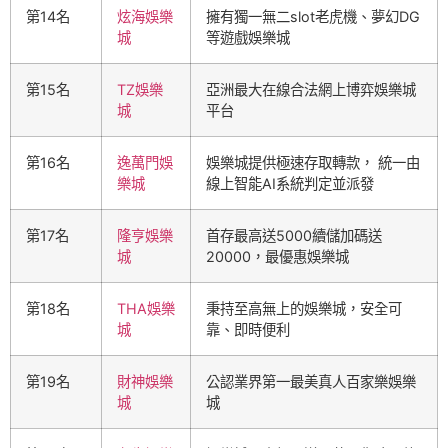
第14名
炫海娛樂
擁有獨一無二slot老虎機、夢幻DG
城
等遊戲娛樂城
第15名
TZ娛樂
亞洲最大在線合法網上博弈娛樂城
城
平台
第16名
逸萬門娛
娛樂城提供極速存取轉款， 統一由
樂城
線上智能AI系統判定並派發
第17名
隆亨娛樂
首存最高送5000續儲加碼送
城
20000，最優惠娛樂城
第18名
THA娛樂
秉持至高無上的娛樂城，安全可
城
靠、即時便利
第19名
財神娛樂
公認業界第一最美真人百家樂娛樂
城
城