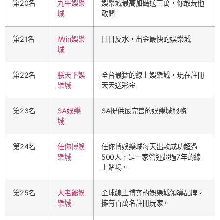
第20名
九牛娛樂
娛樂城最高加碼送三萬，你敢玩他
城
敢開
第21名
iWin娛樂
日日反水，出金最快的娛樂城
城
第22名
朕天下娛
全台最猛的線上娛樂城，現在註冊
樂城
天天送彩金
第23名
SA娛樂
SA提供最完善的娛樂城服務
城
第24名
任你博娛
任你博娛樂城每天出款成功超過
樂城
500人，是一家營運超過7年的線
上賭場。
第25名
大老爺娛
全球線上博弈的娛樂城領導品牌，
樂城
擁有百萬名註冊玩家。