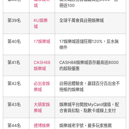
城
冊送100
第39名
KU娛樂
全球千萬會員註冊娛樂城
城
第40名
17娛樂城
17娛樂城首儲狂贈120%，反水無
條件
第41名
CASH88
CASH88娛樂城首存最高送8000
娛樂城
的超殺優惠
第42名
必出金娛
註冊送體驗金，贏錢百分百出金不
樂城
拖帳的娛樂城
第43名
大頭家娛
娛樂城平台開放MyCard儲值，配
樂城
合會員扣點、點數卡或線上支付
第44名
通博娛樂
娛樂城老字號，最多玩家推薦