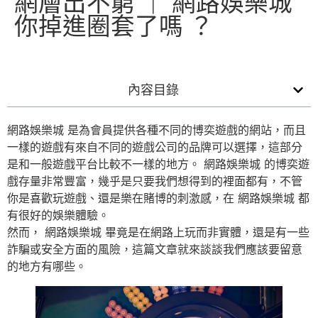
網層出不窮 ｜ 網路娛樂城
你掉進圈套了嗎 ？
內容目錄
網路娛樂城 是為會員提供各種不同的博奕遊戲的網站，而且
一樣的遊戲有來自不同的遊戲公司的品牌可以選擇，這部分
是和一般遊戲平台比較不一樣的地方。 網路娛樂城 的博奕遊
戲存量非常豐富，幾乎是只要我們想得到的裡面都有，不管
你是喜歡玩遊戲、還是樂在賭博的刺激感，在 網路娛樂城 都
有很好的娛樂體驗。
然而， 網路娛樂城 畢竟是在網路上玩而非實體，還是有一些
詐騙或安全方面的風險，這篇文章就來談談我們應該要留意
的地方有哪些。