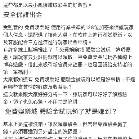
這些都是以最小風險賺取彩金的好遊戲。
安全保證出金
受監管的 免費娛樂城 使用行業標準的128位加密來保護玩家
個人信息。還配備了技術人員，在軟件上進行測試更新。以
及客服配合三方進流進行玩家出金申請。
有許多線上賭場推出了「 免費娛樂城 體驗金試玩」這項優
惠，讓玩家只要註冊就可以領取一筆免費獎金試玩各種線上
博弈遊戲，借此來吸引新會員來註冊，也是回饋給支持者的
第一筆福利。
大家都知道有 免費娛樂城 體驗金試玩可以領是好事情，不過
有哪些實質性的好處及收益呢？
這次就來跟大家好好分析一下，讓玩家可以好好了解體驗
金，領了也免心驚，不用怕是陷阱！
免費娛樂城 體驗金試玩領了就是賺到？
基本上是這樣沒錯，雖然領體驗金，但若是靠體驗金贏了
錢，必須要達到另外設定的洗碼量，
才可以進行提領的動作，有了這筆體驗金，玩家在遊覽線上