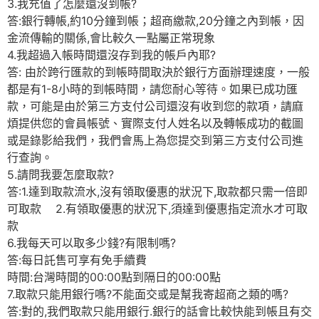
3.我充值了怎麼還沒到帳?
答:銀行轉帳,約10分鐘到帳；超商繳款,20分鐘之內到帳，因
金流傳輸的關係,會比較久一點屬正常現象
4.我超過入帳時間還沒存到我的帳戶內耶?
答: 由於跨行匯款的到帳時間取決於銀行方面辦理速度，一般
都是有1-8小時的到帳時間，請您耐心等待。如果已成功匯
款，可能是由於第三方支付公司還沒有收到您的款項，請麻
煩提供您的會員帳號、實際支付人姓名以及轉帳成功的截圖
或是錄影給我們，我們會馬上為您提交到第三方支付公司進
行查詢。
5.請問我要怎麼取款?
答:1.達到取款流水,沒有領取優惠的狀況下,取款都只需一倍即
可取款 2.有領取優惠的狀況下,須達到優惠指定流水才可取
款
6.我每天可以取多少錢?有限制嗎?
答:每日託售可享有免手續費
時間:台灣時間的00:00點到隔日的00:00點
7.取款只能用銀行嗎?不能面交或是幫我寄超商之類的嗎?
答:對的,我們取款只能用銀行.銀行的話會比較快能到帳且有交