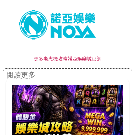
更多老虎機攻略
諾亞娛樂城官網
閱讀更多