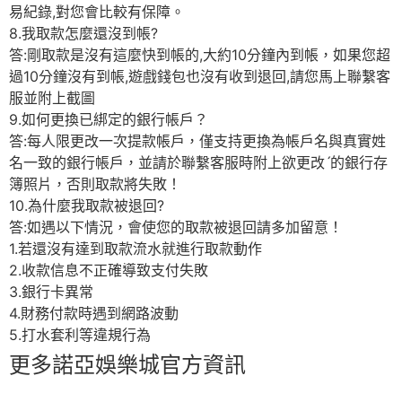
易紀錄,對您會比較有保障。
8.我取款怎麼還沒到帳?
答:剛取款是沒有這麼快到帳的,大約10分鐘內到帳，如果您超
過10分鐘沒有到帳,遊戲錢包也沒有收到退回,請您馬上聯繫客
服並附上截圖
9.如何更換已綁定的銀行帳戶？
答:每人限更改一次提款帳戶，僅支持更換為帳戶名與真實姓
名一致的銀行帳戶，並請於聯繫客服時附上欲更改ˊ的銀行存
簿照片，否則取款將失敗！
10.為什麼我取款被退回?
答:如遇以下情況，會使您的取款被退回請多加留意！
1.若還沒有達到取款流水就進行取款動作
2.收款信息不正確導致支付失敗
3.銀行卡異常
4.財務付款時遇到網路波動
5.打水套利等違規行為
更多諾亞娛樂城官方資訊