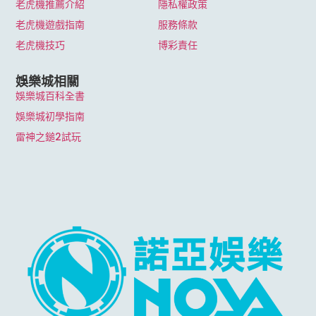
老虎機推薦介紹
隱私權政策
老虎機遊戲指南
服務條款
老虎機技巧
博彩責任
娛樂城相關
娛樂城百科全書
娛樂城初學指南
雷神之鎚2試玩