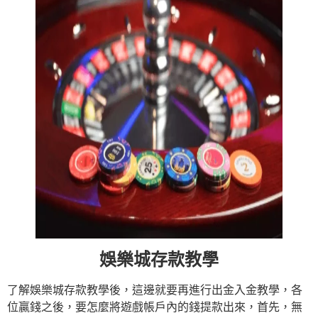
娛樂城存款教學
了解娛樂城存款教學後，這邊就要再進行出金入金教學，各
位贏錢之後，要怎麼將遊戲帳戶內的錢提款出來，首先，無