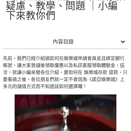
疑慮、教學、問題 ｜小編
下來教你們
內容目錄
先前，我們已經介紹過如何在娛樂城申請會員並且綁定銀行
帳號，讓大家首儲後領取優惠以及私訊客服領取體驗金，這
次，就讓小編來替各位介紹，要如何在 娛樂城存款 提款，只
要看過之後，各位朋友們就一定不會因為《諾亞娛樂城》上
多元的儲值方式而不知道該如何選擇囉！