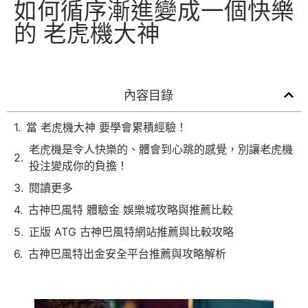
如何循序漸進變成一個快樂
的 老虎機大神
內容目錄
當 老虎機大神 要學會累積經驗！
老虎機是令人快樂的、體會到心跳的感覺，別讓老虎機
投注變成你的負擔！
閱讀更多
古神巴風特 體驗金 娛樂城攻略與推薦比較
正版 ATG 古神巴風特網站推薦與比較攻略
古神巴風特出金安全平台推薦與攻略解析