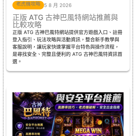
老虎機攻略
5 8 月 2026
正版 ATG 古神巴風特網站推薦與
比較攻略
正版 ATG 古神巴風特網站提供官方遊戲入口、註冊
登入指引、玩法攻略與活動資訊，整合新手教學與
客服說明，讓玩家快速掌握平台特色與操作流程，
是尋找安全、完整且便利的 ATG 古神巴風特資訊首
選。