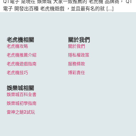
QT電子 是現在 娛樂城 大家一致推薦的 老虎機 品牌商， QT
電子 開發出百種 老虎機遊戲 ，並且最有名的就 […]
老虎機相關
關於我們
老虎機攻略
關於我們
老虎機推薦介紹
隱私權政策
老虎機遊戲指南
服務條款
老虎機技巧
博彩責任
娛樂城相關
娛樂城百科全書
娛樂城初學指南
雷神之鎚2試玩