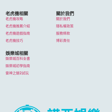
老虎機相關
關於我們
老虎機攻略
關於我們
老虎機推薦介紹
隱私權政策
老虎機遊戲指南
服務條款
老虎機技巧
博彩責任
娛樂城相關
娛樂城百科全書
娛樂城初學指南
雷神之鎚2試玩