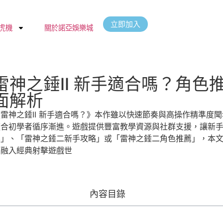
立即加入
虎機
關於諾亞娛樂城
雷神之錘II 新手適合嗎？角
面解析
《雷神之錘II 新手適合嗎？》本作雖以快速節奏與高操作精準度
適合初學者循序漸進。遊戲提供豐富教學資源與社群支援，讓新
學」、「雷神之錘二新手攻略」或「雷神之錘二角色推薦」，本
利融入經典射擊遊戲世
內容目錄