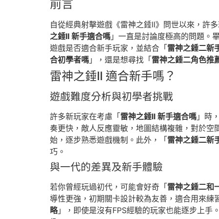
前言
自從經典射擊遊戲《雷神之錘II》問世以來，許
之錘II 新手適合嗎
」一直是討論度極高的問題。
遊戲是否適合新手玩家，並結合「
雷神之錘二新
合初學者嗎
」，還是想尋找「
雷神之錘二角色推
雷神之錘II 適合新手嗎？
遊戲難度分析與初學者挑戰
許多新玩家在考慮「
雷神之錘II 新手適合嗎
」時
奏更快，敵人反應靈敏，地圖結構複雜，對於空
始，逐步熟悉遊戲機制。此外，「
雷神之錘二新
巧。
與一代的差異及新手體驗
若你曾經玩過初代，可能會好奇「
雷神之錘二和
導性更強，初期關卡設計較為友善，適合用來練
略
」，即使是沒有FPS經驗的玩家也能逐步上手