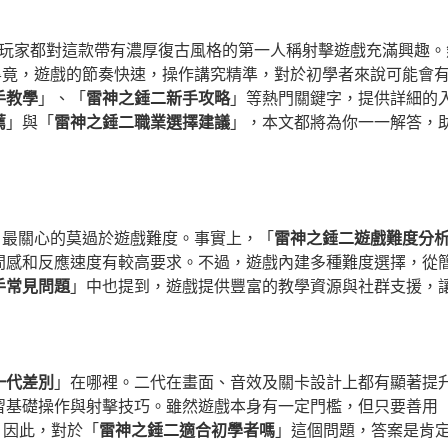
多玩家都對這款帶有濃厚復古風格的第一人稱射擊遊戲充滿興趣
畢竟，遊戲的節奏快速，操作講究精準，對於初學者來說可能會
手教學
」、「
雷神之錘二新手攻略
」等熱門關鍵字，提供詳細的
薦
」與「
雷神之錘二職業選擇建議
」，本文都將為你一一解答，
，最關心的莫過於遊戲難度。事實上，「
雷神之錘二遊戲難度分
間感和反應速度有較高要求。不過，遊戲內建多種難度選擇，從
手常見問題
」中也提到，遊戲提供豐富的教學資源與社群支援，
一代差別
」在哪裡。二代在畫面、音效及關卡設計上都有顯著提
習基礎操作與射擊技巧。雖然遊戲本身有一定門檻，但只要善用
。因此，對於「
雷神之錘二適合初學者嗎
」這個問題，答案是肯