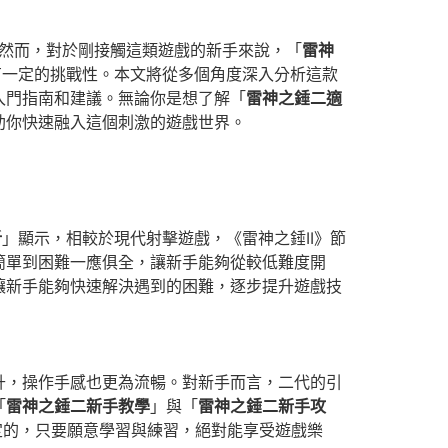
。然而，對於剛接觸這類遊戲的新手來說，「
雷神
有一定的挑戰性。本文將從多個角度深入分析這款
入門指南和建議。無論你是想了解「
雷神之錘二適
助你快速融入這個刺激的遊戲世界。
析
」顯示，相較於現代射擊遊戲，《雷神之錘II》節
簡單到困難一應俱全，讓新手能夠從較低難度開
讓新手能夠快速解決遇到的困難，逐步提升遊戲技
升，操作手感也更為流暢。對新手而言，二代的引
「
雷神之錘二新手教學
」與「
雷神之錘二新手攻
定的，只要願意學習與練習，絕對能享受遊戲樂