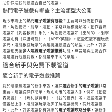
助你快速找到最適合自己的遊戲。
熱門電子遊戲有哪些？主流類型大公開
現今市場上的
熱門電子遊戲有哪些
？主要可以分為動作冒
險、角色扮演、射擊、運動、策略以及模擬類等。動作冒險
遊戲如《刺客教條》系列、角色扮演遊戲如《巫師3》，射擊
遊戲則有《決勝時刻》、《APEX英雄》。這些遊戲不僅玩法
多元，還能根據玩家的興趣挑選最適合的類型。此外，許多
遊戲也支援
多人連線電子遊戲推薦
功能，無論是與朋友合作
還是進行競技對戰，都能帶來不同的樂趣。
適合新手與免費下載管道
適合新手的電子遊戲推薦
對於剛接觸遊戲的新手來說，選擇
適合新手的電子遊戲
非常
重要。建議從操作簡單、規則明確的遊戲入手，例如《動物
森友會》、《瑪利歐賽車》、《我的世界》等。這些遊戲不
僅容易上手，還能讓玩家逐步了解遊戲機制，提升遊戲技
巧。此外，許多遊戲都有詳細的
電子遊戲攻略分享
，讓新手