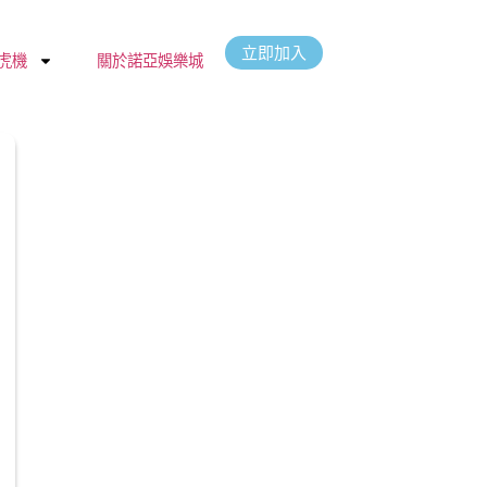
立即加入
虎機
關於諾亞娛樂城