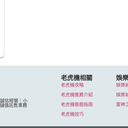
老虎機相關
娛
老虎機攻略
娛樂
老虎機推薦介紹
娛樂
 誠信經營｜小
老虎機遊戲指南
雷神
及儲值託售業務
老虎機技巧