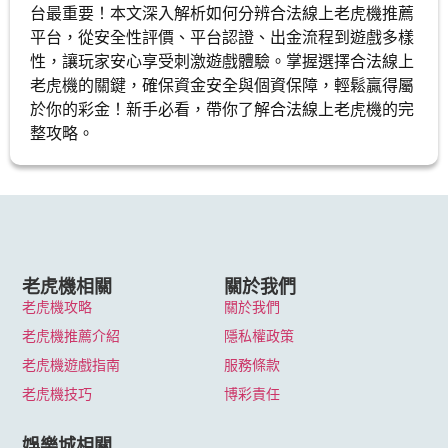
台最重要！本文深入解析如何分辨合法線上老虎機推薦
平台，從安全性評價、平台認證、出金流程到遊戲多樣
性，讓玩家安心享受刺激遊戲體驗。掌握選擇合法線上
老虎機的關鍵，確保資金安全與個資保障，輕鬆贏得屬
於你的彩金！新手必看，帶你了解合法線上老虎機的完
整攻略。
老虎機相關
關於我們
老虎機攻略
關於我們
老虎機推薦介紹
隱私權政策
老虎機遊戲指南
服務條款
老虎機技巧
博彩責任
娛樂城相關