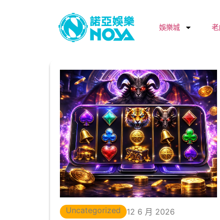
娛樂城
老
Uncategorized
12 6 月 2026