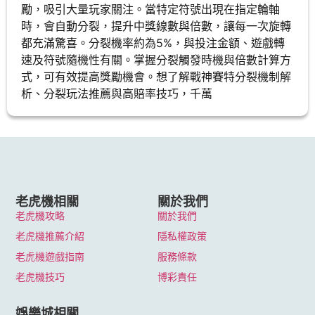
勵，吸引大量玩家關注。當特定符號出現在指定輪軸
時，會自動分裂，提升中獎線數與倍數，讓每一次旋轉
都充滿驚喜。分裂機率約為5%，與投注金額、遊戲轉
速及符號隨機性有關。掌握分裂觸發時機與倍數計算方
式，可有效提高獎勵機會。想了解戰神賽特分裂機制解
析、分裂玩法推薦與高賠率技巧，千萬
老虎機相關
關於我們
老虎機攻略
關於我們
老虎機推薦介紹
隱私權政策
老虎機遊戲指南
服務條款
老虎機技巧
博彩責任
娛樂城相關