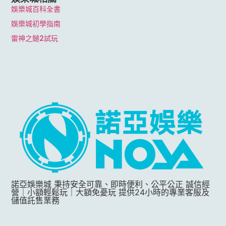
娛樂城百科全書
娛樂城初學指南
雷神之鎚2試玩
諾亞娛樂城 秉持安全可靠、即時便利、公平公正 誠信經
營｜小額輕鬆玩｜大額免憂玩 提供24小時的專業客服及
儲值託售業務