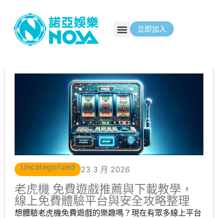
立即加入
Uncategorized
23 3 月 2026
老虎機 免費遊戲推薦與下載教學，
線上免費體驗平台與安全攻略整理
想體驗老虎機免費遊戲的樂趣嗎？現在有眾多線上平台