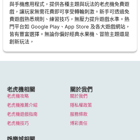
與手機應用程式，提供各種主題與玩法的老虎機免費遊
戲，讓玩家無需花費即可享受轉輪刺激。新手可透過免
費遊戲熟悉規則、練習技巧，無壓力提升遊戲水準。熱
門平台如 Google Play、App Store 及各大遊戲網站，
皆有豐富選擇。無論你偏好經典水果機、冒險主題還是
創新玩法，
老虎機相關
關於我們
老虎機攻略
關於我們
老虎機推薦介紹
隱私權政策
老虎機遊戲指南
服務條款
老虎機技巧
博彩責任
娛樂城相關