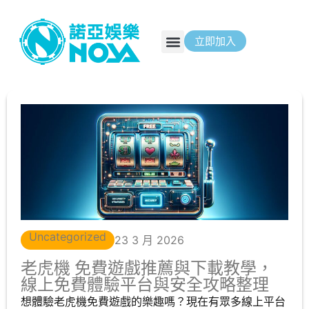
立即加入
Uncategorized
23 3 月 2026
老虎機 免費遊戲推薦與下載教學，
線上免費體驗平台與安全攻略整理
想體驗老虎機免費遊戲的樂趣嗎？現在有眾多線上平台