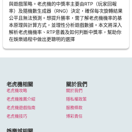
與遊戲策略。老虎機的中獎率主要由RTP（玩家回報
率）及隨機數生成器（RNG）決定，確保每次旋轉結果
公平且無法預測。想提升勝率，需了解老虎機機率的基
本原理與計算方式，並理性分析遊戲數據。本文將深入
解析老虎機機率、RTP意義及如何判斷中獎率，幫助你
在娛樂過程中做出更聰明的選擇
老虎機相關
關於我們
老虎機攻略
關於我們
老虎機推薦介紹
隱私權政策
老虎機遊戲指南
服務條款
老虎機技巧
博彩責任
娛樂城相關