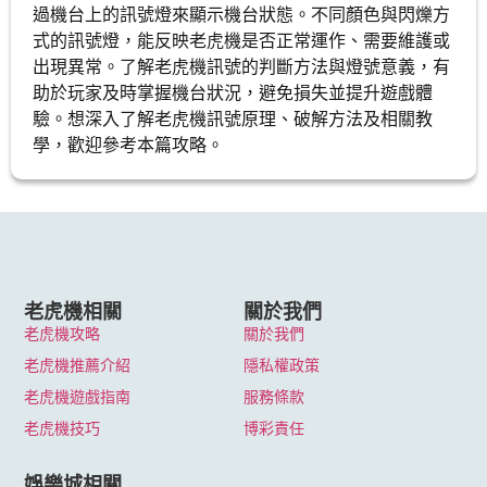
過機台上的訊號燈來顯示機台狀態。不同顏色與閃爍方
式的訊號燈，能反映老虎機是否正常運作、需要維護或
出現異常。了解老虎機訊號的判斷方法與燈號意義，有
助於玩家及時掌握機台狀況，避免損失並提升遊戲體
驗。想深入了解老虎機訊號原理、破解方法及相關教
學，歡迎參考本篇攻略。
老虎機相關
關於我們
老虎機攻略
關於我們
老虎機推薦介紹
隱私權政策
老虎機遊戲指南
服務條款
老虎機技巧
博彩責任
娛樂城相關