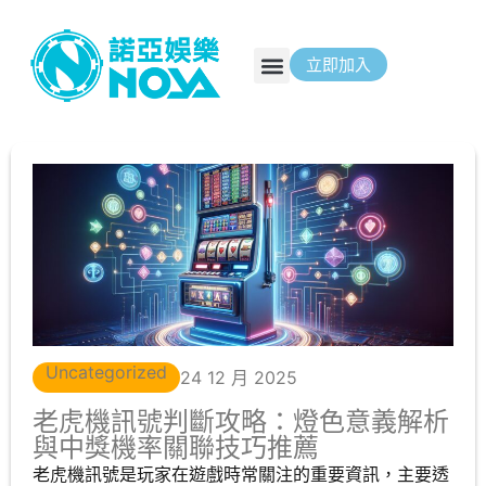
立即加入
Uncategorized
24 12 月 2025
老虎機訊號判斷攻略：燈色意義解析
與中獎機率關聯技巧推薦
老虎機訊號是玩家在遊戲時常關注的重要資訊，主要透