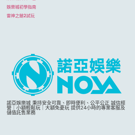
娛樂城初學指南
雷神之鎚2試玩
諾亞娛樂城 秉持安全可靠、即時便利、公平公正 誠信經
營｜小額輕鬆玩｜大額免憂玩 提供24小時的專業客服及
儲值託售業務