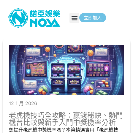
立即加入
12 1 月 2026
老虎機技巧全攻略：贏錢秘訣、熱門
機台比較與新手入門中獎機率分析
想提升老虎機中獎機率嗎？本篇精選實用「老虎機技