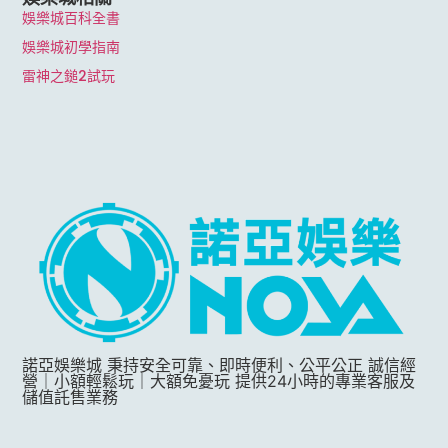
娛樂城百科全書
娛樂城初學指南
雷神之鎚2試玩
諾亞娛樂城 秉持安全可靠、即時便利、公平公正 誠信經
營｜小額輕鬆玩｜大額免憂玩 提供24小時的專業客服及
儲值託售業務