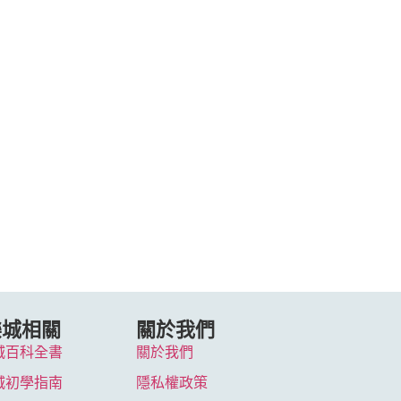
樂城相關
關於我們
城百科全書
關於我們
城初學指南
隱私權政策