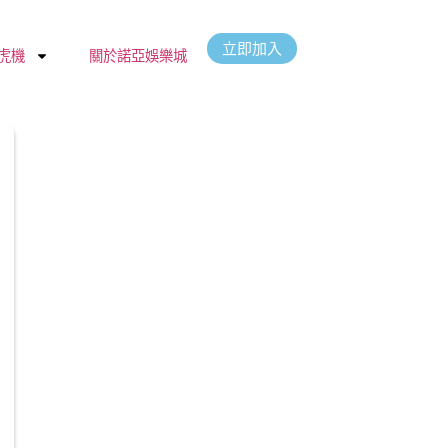
立即加入
虎機
關於諾亞娛樂城