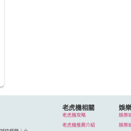
老虎機相關
娛
老虎機攻略
娛樂
老虎機推薦介紹
娛樂