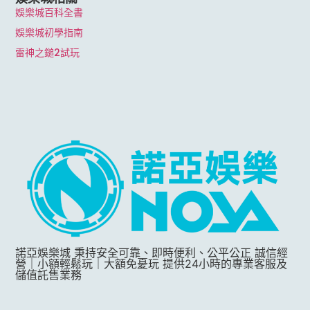
娛樂城百科全書
娛樂城初學指南
雷神之鎚2試玩
諾亞娛樂城 秉持安全可靠、即時便利、公平公正 誠信經
營｜小額輕鬆玩｜大額免憂玩 提供24小時的專業客服及
儲值託售業務