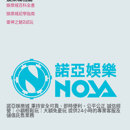
娛樂城百科全書
娛樂城初學指南
雷神之鎚2試玩
諾亞娛樂城 秉持安全可靠、即時便利、公平公正 誠信經
營｜小額輕鬆玩｜大額免憂玩 提供24小時的專業客服及
儲值託售業務