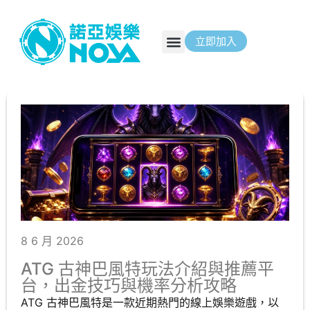
立即加入
8 6 月 2026
ATG 古神巴風特玩法介紹與推薦平
台，出金技巧與機率分析攻略
ATG 古神巴風特是一款近期熱門的線上娛樂遊戲，以