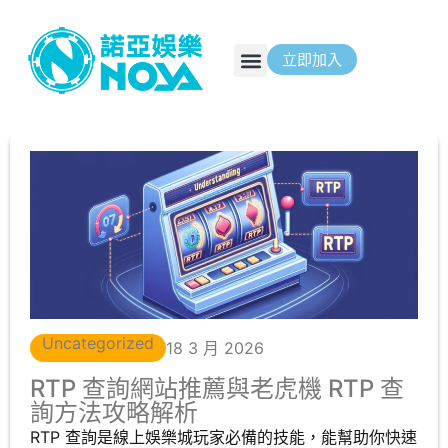
立即加入
Uncategorized
18 3 月 2026
RTP 查詢網站推薦與老虎機 RTP 查
詢方法攻略解析
RTP 查詢是線上娛樂城玩家必備的技能，能幫助你快速