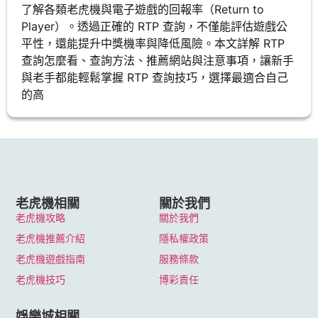
了解各類老虎機與電子遊戲的回報率（Return to
Player）。透過正確的 RTP 查詢，不僅能評估遊戲公
平性，還能提升中獎機率與降低風險。本文詳解 RTP
查詢怎麼看、查詢方法、推薦網站與注意事項，讓新手
與老手都能輕鬆掌握 RTP 查詢技巧，選擇最適合自己
的高
老虎機相關
關於我們
老虎機攻略
關於我們
老虎機推薦介紹
隱私權政策
老虎機遊戲指南
服務條款
老虎機技巧
博彩責任
娛樂城相關