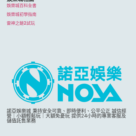
娛樂城百科全書
娛樂城初學指南
雷神之鎚2試玩
諾亞娛樂城 秉持安全可靠、即時便利、公平公正 誠信經
營｜小額輕鬆玩｜大額免憂玩 提供24小時的專業客服及
儲值託售業務