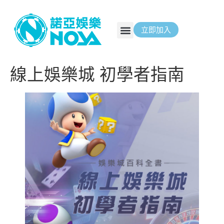
立即加入
線上娛樂城 初學者指南