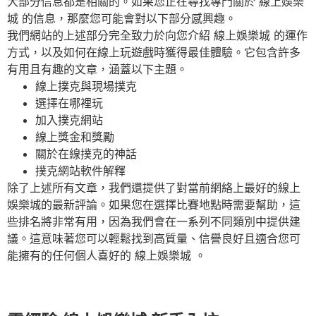
大部分信息都是相關的。如果您正在尋找專門關於 線上娛樂
城 的信息，那麼您可能會對以下部分感興趣。
我們網站的上述部分完全致力於向您介紹 線上娛樂城 的運作
方式，以及如何在線上玩遊戲時獲得最佳體驗。它包含許多
有用且有趣的文章，涵蓋以下主題。
線上撲克與現場撲克
選擇在哪裡玩
加入撲克網站
線上獎金和獎勵
關於在線撲克的神話
撲克網站軟件解釋
除了上述所有文章，我們還提供了對當前網絡上最好的線上
娛樂城的最新評論。如果您在選擇比賽地點時需要幫助，這
些排名將非常有用，因為我們會在一系列不同類別中提供建
議。這意味著您可以輕鬆找到高質量、信譽良好且適合您可
能擁有的任何個人喜好的 線上娛樂城 。