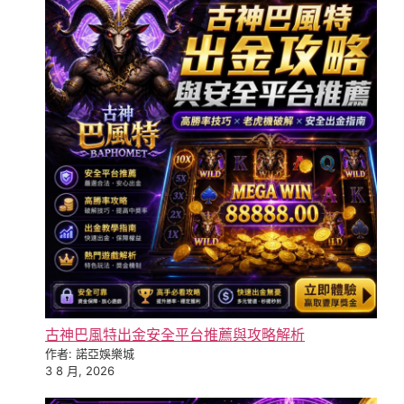
古神巴風特出金安全平台推薦與攻略解析
作者: 諾亞娛樂城
3 8 月, 2026