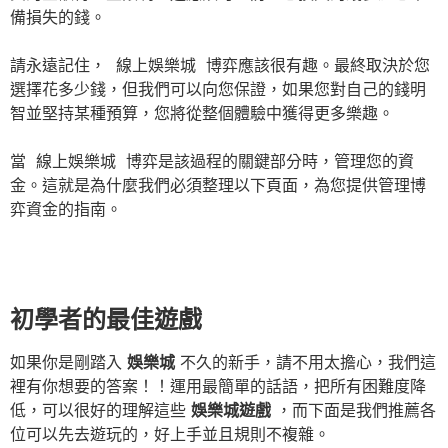
備損失的錢。

請永遠記住， 線上娛樂城 博弈應該很有趣。最終取決於您
選擇花多少錢，但我們可以向您保證，如果您對自己的錢明
智並堅持某種預算，您將從整個體驗中獲得更多樂趣。

當 線上娛樂城 博弈是該過程的關鍵部分時，管理您的資
金。這就是為什麼我們必須整理以下頁面，為您提供管理博
弈資金的指南。
初學者的最佳遊戲
如果你是剛踏入
娛樂城
不久的新手，請不用太擔心，我們這
裡有你想要的答案！！運用最簡單的話語，把所有困難度降
低，可以很好的理解這些
娛樂城遊戲
，而下面是我們推薦各
位可以先去遊玩的，好上手並且規則不複雜。