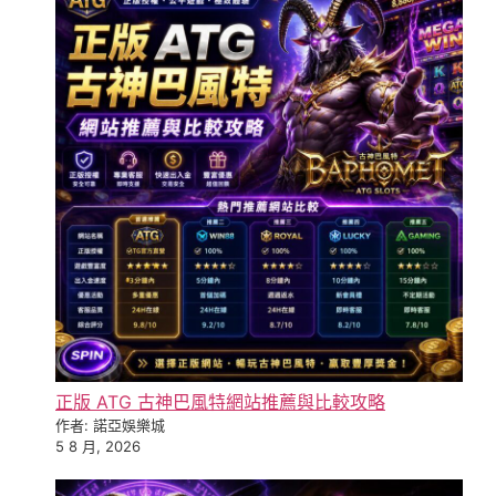
正版 ATG 古神巴風特網站推薦與比較攻略
作者: 諾亞娛樂城
5 8 月, 2026