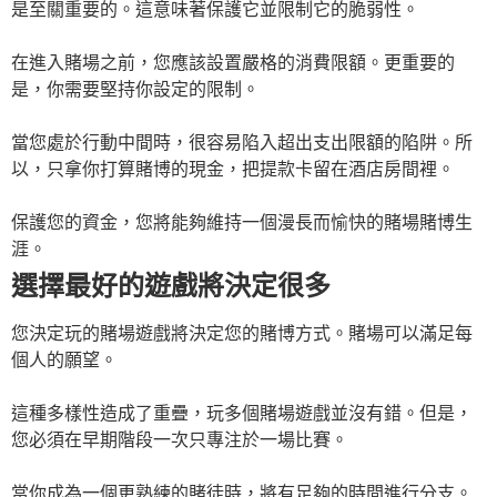
是至關重要的。這意味著保護它並限制它的脆弱性。
在進入賭場之前，您應該設置嚴格的消費限額。更重要的
是，你需要堅持你設定的限制。
當您處於行動中間時，很容易陷入超出支出限額的陷阱。所
以，只拿你打算賭博的現金，把提款卡留在酒店房間裡。
保護您的資金，您將能夠維持一個漫長而愉快的賭場賭博生
涯。
選擇最好的遊戲將決定很多
您決定玩的賭場遊戲將決定您的賭博方式。賭場可以滿足每
個人的願望。
這種多樣性造成了重疊，玩多個賭場遊戲並沒有錯。但是，
您必須在早期階段一次只專注於一場比賽。
當你成為一個更熟練的賭徒時，將有足夠的時間進行分支。