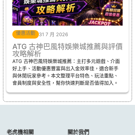
優惠活動
31 7 月 2026
ATG 古神巴風特娛樂城推薦與評價
攻略解析
ATG 古神巴風特娛樂城推薦：主打多元遊戲、介面
好上手、活動優惠豐富與出入金效率佳，適合新手
與休閒玩家參考。本文整理平台特色、玩法重點、
會員制度與安全性，幫你快速判斷是否值得加入。
老虎機相關
關於我們