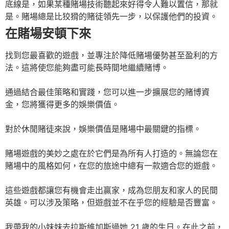
底線是，如果某種賭場技術聽起來好得令人難以置信，那就
是。賭場總是比狡猾的賭徒領先一步，以保護他們的投資。
在賭場安頓下來
找到您最喜歡的遊戲，並專注於降低賭場優勢甚至盈利的方
法。這將使您能夠盡可能長時間地繼續賭博。
通過結合最佳策略和實踐，您可以進一步擴展您的賭博資
金，您將獲得更多的娛樂價值。
對於休閒賭徒來說，娛樂價值是賭場中最關鍵的指標。
賭場遊戲的美妙之處在於它們是為所有人打造的。無論您在
賭場中的風格如何，在您的旅途中總有一款適合您的遊戲。
這些遊戲都讓您有機會走出贏家，成為您朋友和家人的民間
英雄。可以涉及策略，但遊戲並不在乎您的經驗是否豐富。
我帶我的小妹妹去拉斯維加斯過她 21 歲的生日。在此之前，