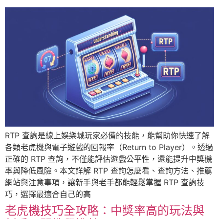
RTP 查詢是線上娛樂城玩家必備的技能，能幫助你快速了解
各類老虎機與電子遊戲的回報率（Return to Player）。透過
正確的 RTP 查詢，不僅能評估遊戲公平性，還能提升中獎機
率與降低風險。本文詳解 RTP 查詢怎麼看、查詢方法、推薦
網站與注意事項，讓新手與老手都能輕鬆掌握 RTP 查詢技
巧，選擇最適合自己的高
老虎機技巧全攻略：中獎率高的玩法與