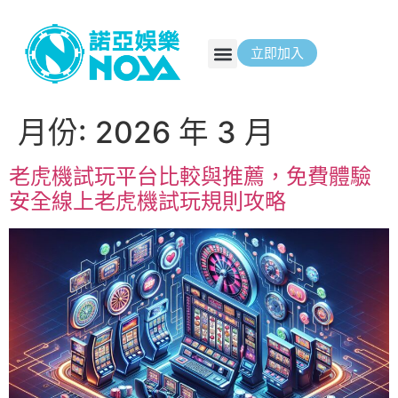
立即加入
月份:
2026 年 3 月
老虎機試玩平台比較與推薦，免費體驗
安全線上老虎機試玩規則攻略