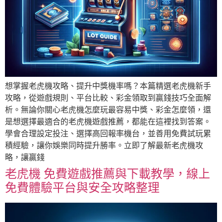
想掌握老虎機攻略、提升中獎機率嗎？本篇精選老虎機新手
攻略，從遊戲規則、平台比較、彩金領取到贏錢技巧全面解
析。無論你關心老虎機怎麼玩最容易中獎、彩金怎麼領，還
是想選擇最適合的老虎機遊戲推薦，都能在這裡找到答案。
學會合理設定投注、選擇高回報率機台，並善用免費試玩累
積經驗，讓你娛樂同時提升勝率。立即了解最新老虎機攻
略，讓贏錢
老虎機 免費遊戲推薦與下載教學，線上
免費體驗平台與安全攻略整理