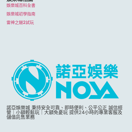
娛樂城百科全書
娛樂城初學指南
雷神之鎚2試玩
諾亞娛樂城 秉持安全可靠、即時便利、公平公正 誠信經
營｜小額輕鬆玩｜大額免憂玩 提供24小時的專業客服及
儲值託售業務